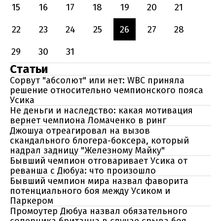
15
16
17
18
19
20
21
22
23
24
25
26
27
28
29
30
31
Статьи
Сорвут "абсолют" или нет: WBC приняла
решение относительно чемпионского пояса
Усика
Не деньги и наследство: какая мотивация
вернет чемпиона Ломаченко в ринг
Джошуа отреагировал на вызов
скандального блогера-боксера, который
надрал задницу "Железному Майку"
Бывший чемпион отговаривает Усика от
реванша с Дюбуа: что произошло
Бывший чемпион мира назвал фаворита
потенциального боя между Усиком и
Паркером
Промоутер Дюбуа назвал обязательного