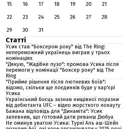
15
16
17
18
19
20
21
22
23
24
25
26
27
28
29
30
31
Статті
Усик став "Боксером року" від The Ring:
непереможний українець виграв у трьох
номінаціях
"Дякую, "Жадібне пузо": промова Усика після
перемоги у номінації "Боксер року" від The
Ring
"Прийме рішення після лютневих боїв":
відомо, скільки ще поєдинків буде у кар'єрі
Усика
Український боєць зазнав нищівної поразки
від дебютанта UFC – відео жорсткого нокауту
Бажана відповідь для "Динаміта": Усик
запевнив, що готовий дати реванш Дюбуа
Не оминув увагою Усика: Туркі Аль аш-Шейх
розкрив бої, які хоче організувати у 2025 році