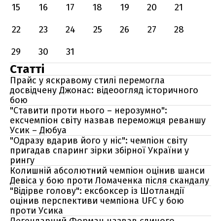
15
16
17
18
19
20
21
22
23
24
25
26
27
28
29
30
31
Статті
Прайс у яскравому стилі перемогла
досвідчену Джонас: відеоогляд історичного
бою
"Ставити проти нього – нерозумно":
ексчемпіон світу назвав переможця реваншу
Усик – Дюбуа
"Одразу вдарив його у ніс": чемпіон світу
пригадав спаринг зірки збірної України у
рингу
Колишній абсолютний чемпіон оцінив шанси
Девіса у бою проти Ломаченка після скандалу
"Відірве голову": ексбоксер із Шотландії
оцінив перспективи чемпіона UFC у бою
проти Усика