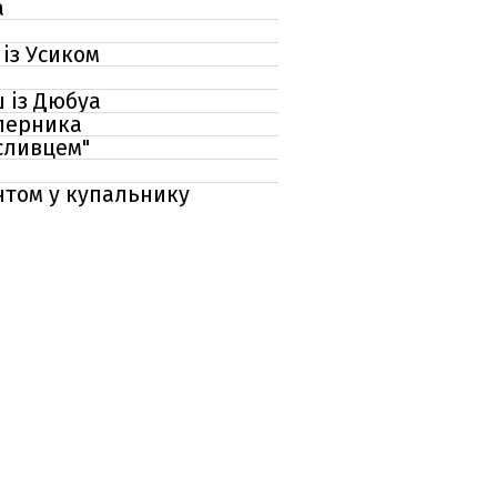
а
із Усиком
 із Дюбуа
уперника
сливцем"
нтом у купальнику