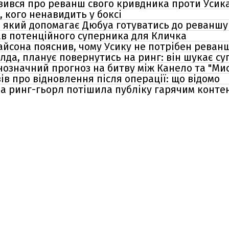
вився про реванш свого кривдника проти Усик
 кого ненавидить у боксі
 який допомагає Дюбуа готуватись до реваншу 
в потенційного суперника для Кличка
йсона пояснив, чому Усику не потрібен реванш
лда, планує повернутись на ринг: він шукає с
нозначний прогноз на битву між Канело та "Ми
ів про відновлення після операції: що відомо
іша ринг-гьорл потішила публіку гарячим конте