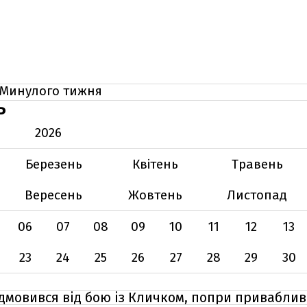
Минулого тижня
Ь
2026
Березень
Квітень
Травень
Вересень
Жовтень
Листопад
06
07
08
09
10
11
12
13
23
24
25
26
27
28
29
30
мовився від бою із Кличком, попри привабли