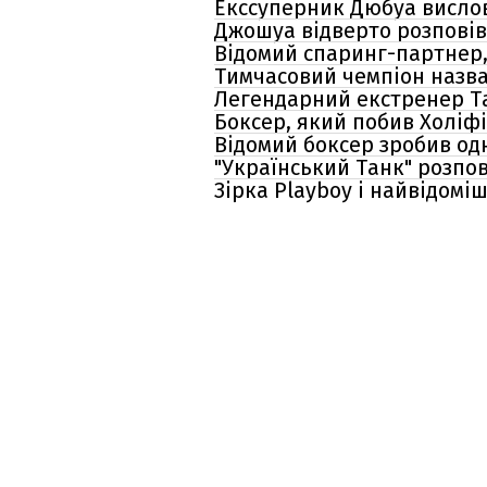
Екссуперник Дюбуа висло
Джошуа відверто розповів,
Відомий спаринг-партнер,
Тимчасовий чемпіон назва
Легендарний екстренер Та
Боксер, який побив Холіфі
Відомий боксер зробив од
"Український Танк" розпов
Зірка Playboy і найвідом