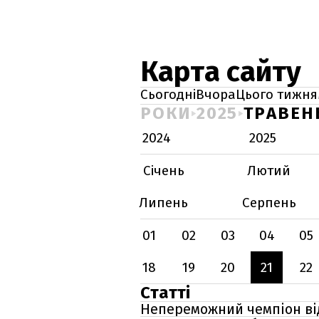
Карта сайту
Сьогодні
Вчора
Цього тижня
РОКИ
2025
ТРАВЕН
2024
2025
Січень
Лютий
Липень
Серпень
01
02
03
04
05
18
19
20
21
22
Статті
Непереможний чемпіон від