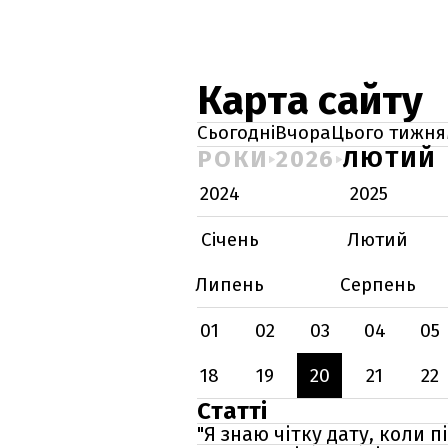
Карта сайту
Сьогодні
Вчора
Цього тижня
РОКИ
2026
ЛЮТИЙ
2024
2025
Січень
Лютий
Липень
Серпень
01
02
03
04
05
18
19
20
21
22
Статті
"Я знаю чітку дату, коли п