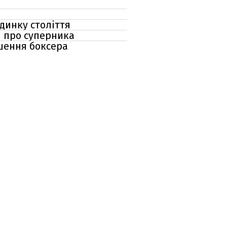
динку століття
я про суперника
ішення боксера