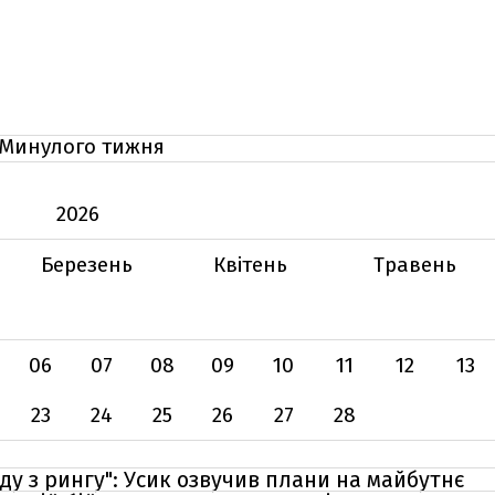
Минулого тижня
2026
Березень
Квітень
Травень
06
07
08
09
10
11
12
13
23
24
25
26
27
28
іду з рингу": Усик озвучив плани на майбутнє