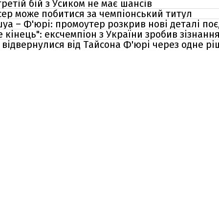
третій бій з Усиком не має шансів
сер може побитися за чемпіонський титул
уа – Ф'юрі: промоутер розкрив нові деталі поє
е кінець": ексчемпіон з України зробив зізнанн
 відвернулися від Тайсона Ф'юрі через одне р