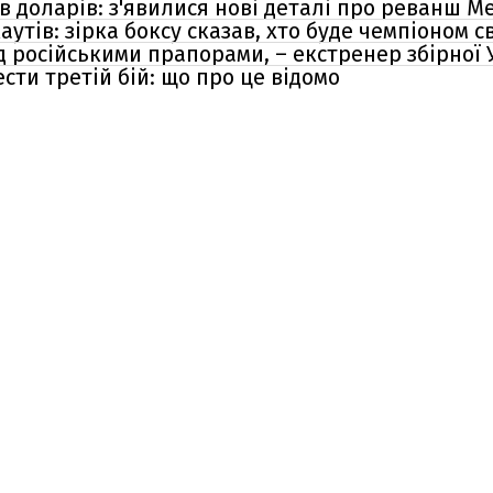
в доларів: з'явилися нові деталі про реванш М
утів: зірка боксу сказав, хто буде чемпіоном св
д російськими прапорами, – екстренер збірної 
сти третій бій: що про це відомо