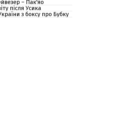
ейвезер – Пак'яо
іту після Усика
України з боксу про Бубку