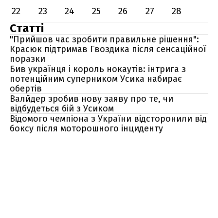
22
23
24
25
26
27
28
Статті
"Прийшов час зробити правильне рішення":
Красюк підтримав Гвоздика після сенсаційної
поразки
Бив українця і король нокаутів: інтрига з
потенційним суперником Усика набирає
обертів
Валйдер зробив нову заяву про те, чи
відбудеться бій з Усиком
Відомого чемпіона з України відсторонили від
боксу після моторошного інциденту