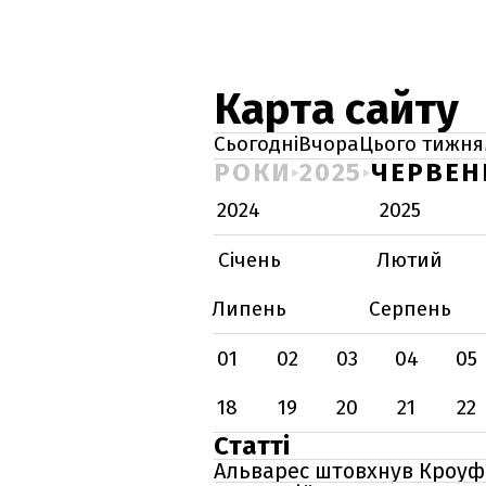
Карта сайту
Сьогодні
Вчора
Цього тижня
РОКИ
2025
ЧЕРВЕН
2024
2025
Січень
Лютий
Липень
Серпень
01
02
03
04
05
18
19
20
21
22
Статті
Альварес штовхнув Кроуфо