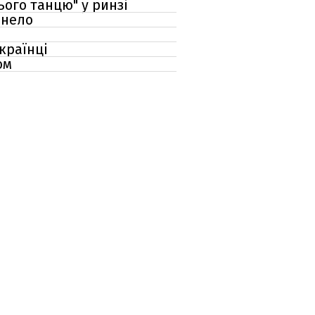
ого танцю" у ринзі
анело
країнці
ом