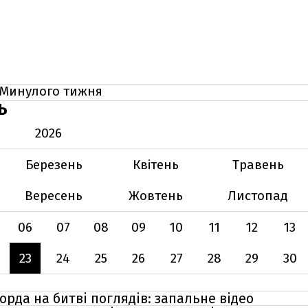
Минулого тижня
Ь
2026
Березень
Квітень
Травень
Вересень
Жовтень
Листопад
06
07
08
09
10
11
12
13
23
24
25
26
27
28
29
30
рда на битві поглядів: запальне відео