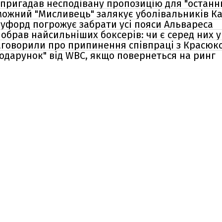
пригадав несподівану пропозицію для "останнь
можний "Мисливець" залякує уболівальників К
оуфорд погрожує забрати усі пояси Альвареса
обрав найсильніших боксерів: чи є серед них у
аговорили про припинення співпраці з Красюк
одарунок" від WBC, якщо повернеться на ринг