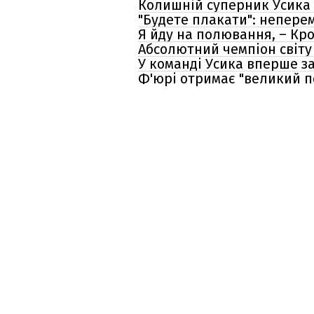
Колишній суперник Усика 
"Будете плакати": непере
Я йду на полювання, – Кр
Абсолютний чемпіон світу 
У команді Усика вперше з
Ф'юрі отримає "великий п