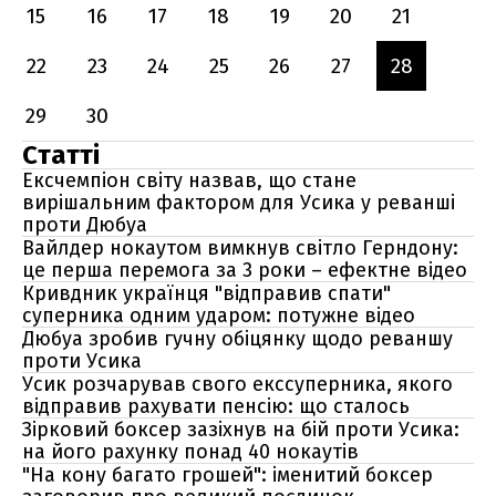
15
16
17
18
19
20
21
22
23
24
25
26
27
28
29
30
Статті
Ексчемпіон світу назвав, що стане
вирішальним фактором для Усика у реванші
проти Дюбуа
Вайлдер нокаутом вимкнув світло Герндону:
це перша перемога за 3 роки – ефектне відео
Кривдник українця "відправив спати"
суперника одним ударом: потужне відео
Дюбуа зробив гучну обіцянку щодо реваншу
проти Усика
Усик розчарував свого екссуперника, якого
відправив рахувати пенсію: що сталось
Зірковий боксер зазіхнув на бій проти Усика:
на його рахунку понад 40 нокаутів
"На кону багато грошей": іменитий боксер