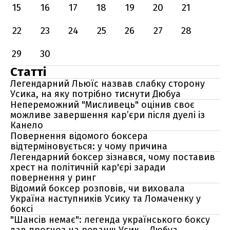
15
16
17
18
19
20
21
22
23
24
25
26
27
28
29
30
Статті
Легендарний Льюїс назвав слабку сторону
Усика, на яку потрібно тиснути Дюбуа
Непереможний "Мисливець" оцінив своє
можливе завершення кар’єри після дуелі із
Канело
Повернення відомого боксера
відтерміновується: у чому причина
Легендарний боксер зізнався, чому поставив
хрест на політичній кар'єрі заради
повернення у ринг
Відомий боксер розповів, чи виховала
Україна наступників Усику та Ломаченку у
боксі
"Шансів немає": легенда українського боксу