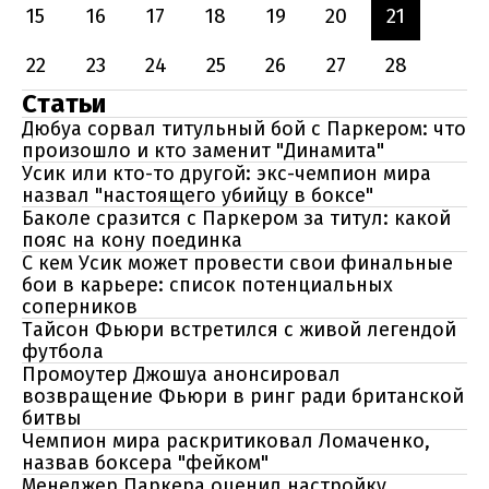
15
16
17
18
19
20
21
22
23
24
25
26
27
28
Статьи
Дюбуа сорвал титульный бой с Паркером: что
произошло и кто заменит "Динамита"
Усик или кто-то другой: экс-чемпион мира
назвал "настоящего убийцу в боксе"
Баколе сразится с Паркером за титул: какой
пояс на кону поединка
С кем Усик может провести свои финальные
бои в карьере: список потенциальных
соперников
Тайсон Фьюри встретился с живой легендой
футбола
Промоутер Джошуа анонсировал
возвращение Фьюри в ринг ради британской
битвы
Чемпион мира раскритиковал Ломаченко,
назвав боксера "фейком"
Менеджер Паркера оценил настройку