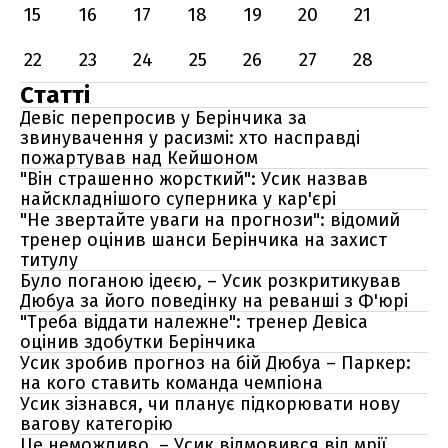
15
16
17
18
19
20
21
22
23
24
25
26
27
28
Статті
Девіс перепросив у Берінчика за
звинувачення у расизмі: хто насправді
пожартував над Кейшоном
"Він страшенно жорсткий": Усик назвав
найскладнішого суперника у кар'єрі
"Не звертайте уваги на прогнози": відомий
тренер оцінив шанси Берінчика на захист
титулу
Було поганою ідеєю, – Усик розкритикував
Дюбуа за його поведінку на реванші з Ф'юрі
"Треба віддати належне": тренер Девіса
оцінив здобутки Берінчика
Усик зробив прогноз на бій Дюбуа – Паркер:
на кого ставить команда чемпіона
Усик зізнався, чи планує підкорювати нову
вагову категорію
Це неможливо, – Усик відмовився від мрії