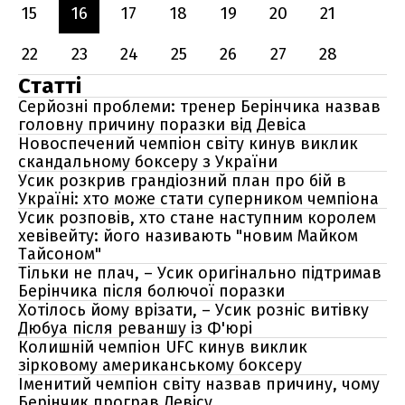
15
16
17
18
19
20
21
22
23
24
25
26
27
28
Статті
Серйозні проблеми: тренер Берінчика назвав
головну причину поразки від Девіса
Новоспечений чемпіон світу кинув виклик
скандальному боксеру з України
Усик розкрив грандіозний план про бій в
Україні: хто може стати суперником чемпіона
Усик розповів, хто стане наступним королем
хевівейту: його називають "новим Майком
Тайсоном"
Тільки не плач, – Усик оригінально підтримав
Берінчика після болючої поразки
Хотілось йому врізати, – Усик розніс витівку
Дюбуа після реваншу із Ф'юрі
Колишній чемпіон UFC кинув виклик
зірковому американському боксеру
Іменитий чемпіон світу назвав причину, чому
Берінчик програв Девісу