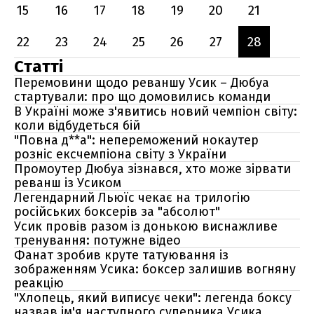
15
16
17
18
19
20
21
22
23
24
25
26
27
28
Статті
Перемовини щодо реваншу Усик – Дюбуа
стартували: про що домовились команди
В Україні може з'явитись новий чемпіон світу:
коли відбудеться бій
"Повна д**а": непереможений нокаутер
розніс ексчемпіона світу з України
Промоутер Дюбуа зізнався, хто може зірвати
реванш із Усиком
Легендарний Льюїс чекає на трилогію
російських боксерів за "абсолют"
Усик провів разом із донькою виснажливе
тренування: потужне відео
Фанат зробив круте татуювання із
зображенням Усика: боксер залишив вогняну
реакцію
"Хлопець, який виписує чеки": легенда боксу
назвав ім'я наступного суперника Усика