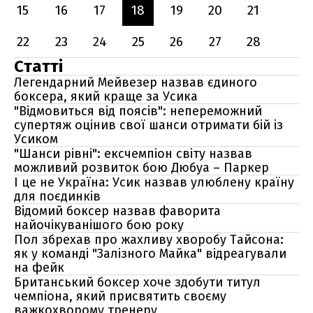
15
16
17
18
19
20
21
22
23
24
25
26
27
28
Статті
Легендарний Мейвезер назвав єдиного
боксера, який краще за Усика
"Відмовиться від поясів": непереможний
супертяж оцінив свої шанси отримати бій із
Усиком
"Шанси рівні": ексчемпіон світу назвав
можливий розвиток бою Дюбуа – Паркер
І це не Україна: Усик назвав улюблену країну
для поєдинків
Відомий боксер назвав фаворита
найочікуванішого бою року
Пол збрехав про жахливу хворобу Тайсона:
як у команді "Залізного Майка" відреагували
на фейк
Британський боксер хоче здобути титул
чемпіона, який присвятить своєму
важкохворому тренеру