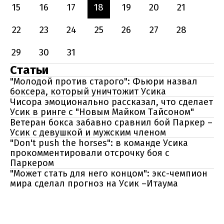
15
16
17
18
19
20
21
22
23
24
25
26
27
28
29
30
31
Статьи
"Молодой против старого": Фьюри назвал
боксера, который уничтожит Усика
Чисора эмоционально рассказал, что сделает
Усик в ринге с "Новым Майком Тайсоном"
Ветеран бокса забавно сравнил бой Паркер –
Усик с девушкой и мужским членом
"Don't push the horses": в команде Усика
прокомментировали отсрочку боя с
Паркером
"Может стать для него концом": экс-чемпион
мира сделал прогноз на Усик –Итаума