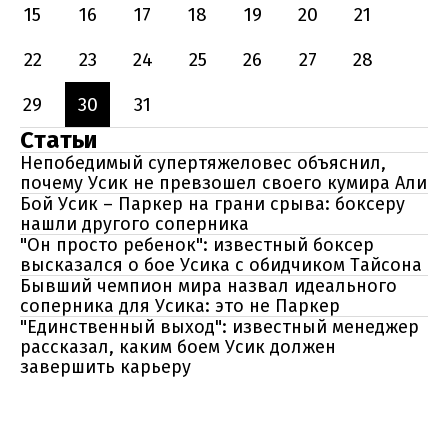
15
16
17
18
19
20
21
22
23
24
25
26
27
28
29
30
31
Статьи
Непобедимый супертяжеловес объяснил,
почему Усик не превзошел своего кумира Али
Бой Усик – Паркер на грани срыва: боксеру
нашли другого соперника
"Он просто ребенок": известный боксер
высказался о бое Усика с обидчиком Тайсона
Бывший чемпион мира назвал идеального
соперника для Усика: это не Паркер
"Единственный выход": известный менеджер
рассказал, каким боем Усик должен
завершить карьеру