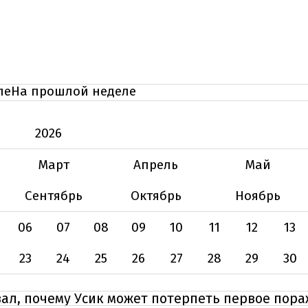
ле
На прошлой неделе
2026
Март
Апрель
Май
Сентябрь
Октябрь
Ноябрь
06
07
08
09
10
11
12
13
23
24
25
26
27
28
29
30
ал, почему Усик может потерпеть первое пора