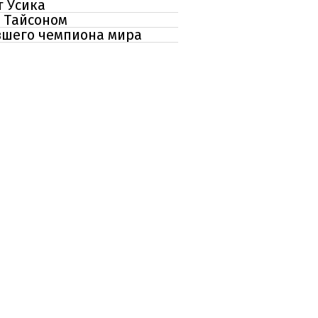
т Усика
с Тайсоном
вшего чемпиона мира