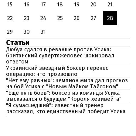
15
16
17
18
19
20
21
22
23
24
25
26
27
28
29
30
31
Статьи
Дюбуа сдался в реванше против Усика:
британский супертяжеловес шокировал
ответом
Украинский звездный боксер перенес
операцию: что произошло
"Нет ему равных": чемпион мира дал прогноз
на бой Усика с "Новым Майком Тайсоном"
"Еще пять боев": боксер из команды Усика
высказался о будущем "Короля хевивейта"
"Я сумасшедший": известный тренер
рассказал, кто единственный победит Усика